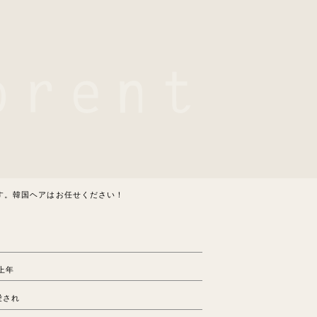
す。韓国ヘアはお任せください！
t
上年
愛され