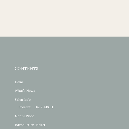
CONTENTS
Home
What’s News
Salon Info
Frorent
HAIR ARCHI
Menu&Price
Introduction Ticket