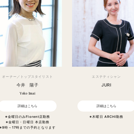
オーナー／トップスタイリスト
エステティシャン
今井 陽子
JURI
Yoko Imai
詳細はこちら
詳細はこちら
※金曜日のみFlorent店勤務
※木曜日 ARCHI勤務
※金曜日・日曜日 本店勤務
※9時～17時までの予約となります